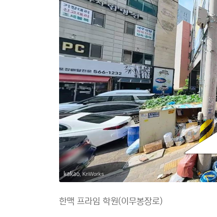
, KnWorks
한맥 프라임 학원(이무봉장로)