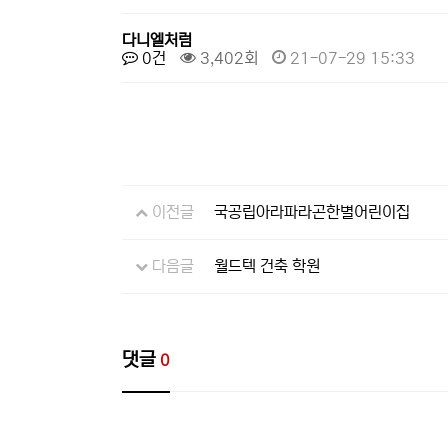
다니엘처럼
0건
3,402회
21-07-29 15:33
이전글
국공립아라파라곤한별어린이집
다음글
월드텍 건축 학원
댓글
0