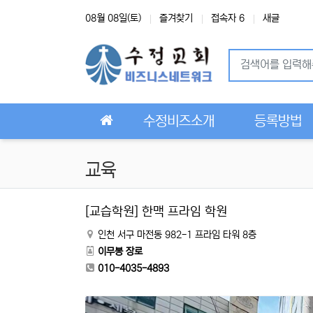
상단 네비
08월 08일(토)
즐겨찾기
접속자 6
새글
메인 메뉴
수정비즈소개
등록방법
교육
[교습학원] 한맥 프라임 학원
인천 서구 마전동 982-1 프라임 타워 8층
이무봉 장로
010-4035-4893