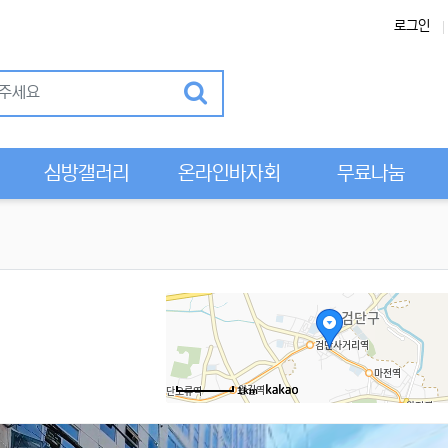
로그인
Previous
심방갤러리
온라인바자회
무료나눔
1km