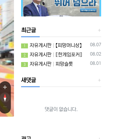
최근글
등록일
08.07
자유게시판
【피망머니상】
1
등록일
08.02
자유게시판
⟦한게임포커⟧
2
등록일
08.01
자유게시판
피망슬롯
3
새댓글
댓글이 없습니다.