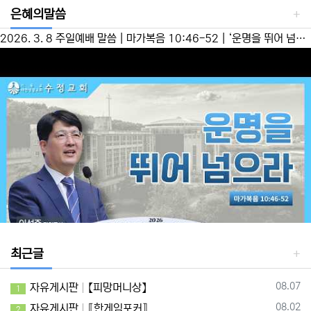
은혜의말씀
2026. 3. 8 주일예배 말씀 | 마가복음 10:46-52 | ‘운명을 뛰어 넘으라’ 이성준 담임목사
최근글
등록일
08.07
자유게시판
【피망머니상】
1
등록일
08.02
자유게시판
⟦한게임포커⟧
2