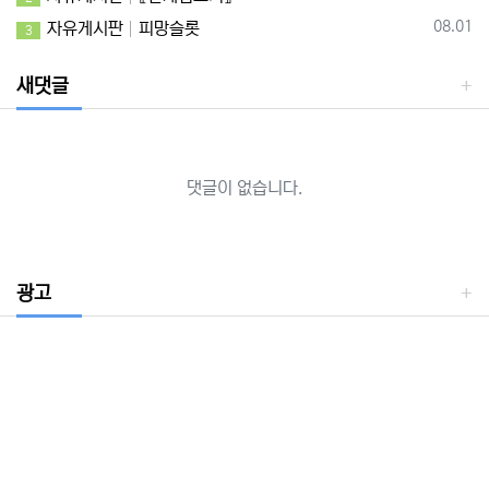
등록일
08.01
자유게시판
피망슬롯
3
새댓글
댓글이 없습니다.
광고