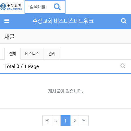
Previous
Ne
메뉴
수정교회 비즈니스네트워크
새글
전체게시물 그룹 목록
전체
비즈니스
관리
Total
0
/ 1 Page
새글
게시물이 없습니다.
(current)
1