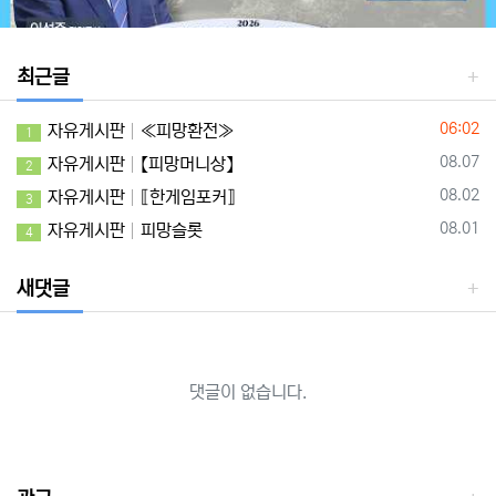
최근글
등록일
06:02
자유게시판
≪피망환전≫
1
등록일
08.07
자유게시판
【피망머니상】
2
등록일
08.02
자유게시판
⟦한게임포커⟧
3
등록일
08.01
자유게시판
피망슬롯
4
새댓글
댓글이 없습니다.